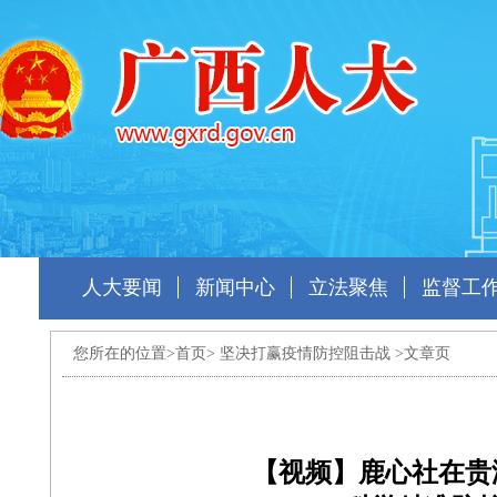
人大要闻
新闻中心
立法聚焦
监督工
您所在的位置>
首页
>
坚决打赢疫情防控阻击战
>文章页
【视频】鹿心社在贵