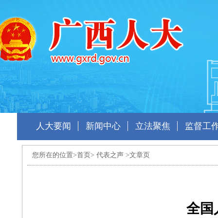
人大要闻
新闻中心
立法聚焦
监督工
您所在的位置>
首页
>
代表之声
>文章页
全国