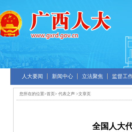
人大要闻
新闻中心
立法聚焦
监督工
您所在的位置>
首页
>
代表之声
>文章页
全国人大