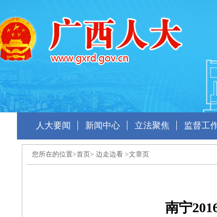
人大要闻
新闻中心
立法聚焦
监督工
您所在的位置>
首页
>
边走边看
>文章页
南宁20