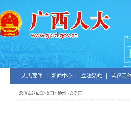
人大要闻
新闻中心
立法聚焦
监督工
您所在的位置>
首页
>
柳州
>文章页