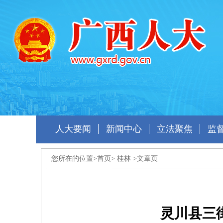
人大要闻
新闻中心
立法聚焦
监
您所在的位置>
首页
>
桂林
>文章页
灵川县三街