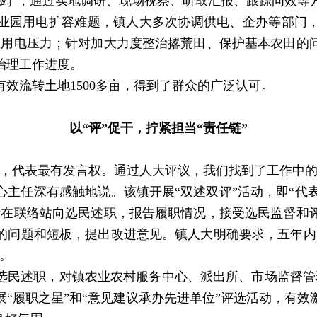
亮剑”，通过实地调研、现场视察、听取汇报、跟踪问效
业园用电扩容难题，镇人大多次协调供电、企办等部门，
业用电压力；针对加大力度整治撂荒田、保护基本农田的
治理工作进度。
效流转土地1500多亩，得到了群众的广泛认可。
以“评”促干，拧紧担当“责任链”
代表最有发言权。通过人大评议，我们找到了工作中的
主任深有感触地说。该镇开展“双述双评”活动，即“代
所在联络站向选民述职，报告履职情况，接受选民监督和
的问题和短板，提出改进意见。镇人大明确要求，五年内
。
民述职，对镇农业农村服务中心、派出所、市场监督管
“履职之星”和“意见建议承办先进单位”评选活动，有