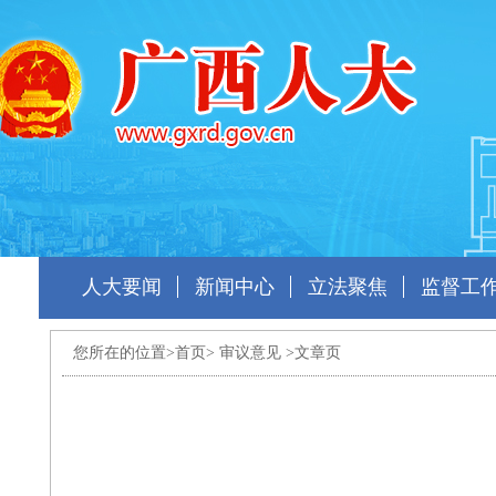
人大要闻
新闻中心
立法聚焦
监督工
您所在的位置>
首页
>
审议意见
>文章页