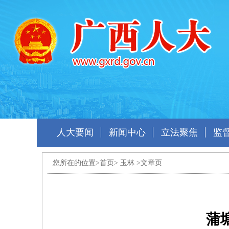
人大要闻
新闻中心
立法聚焦
监
您所在的位置>
首页
>
玉林
>文章页
蒲