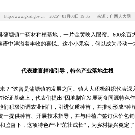
http://www.gxrd.gov.cn 2026年01月08日 19:35 来源：广西人大网
县蒲塘镇中药材种植基地，一片金黄映入眼帘。600余亩
笑语中洋溢着丰收的喜悦。这小小果实，何以成为带动一方
代表建言精准引导，特色产业落地生根
？”这曾是蒲塘镇的发展之问。镇人大积极组织代表深
方论证基础上，代表们提出“因地制宜发展药食同源特色作
他们积极协调农业部门，引进优质种苗，并推动形成“种植
统一提供种苗、开展技术指导，并与种植户签订保价包销
和监督下，这项特色产业“茁壮成长”，为乡村振兴奠定