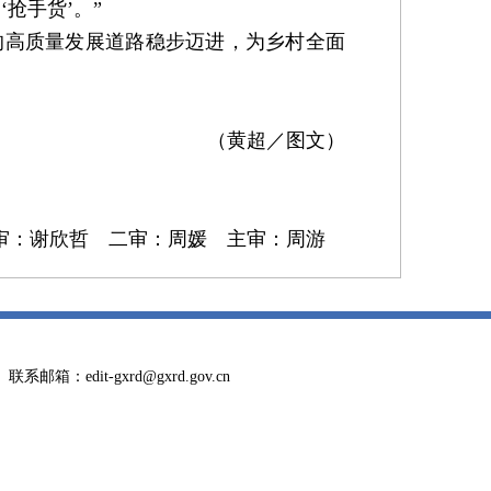
抢手货’。”
高质量发展道路稳步迈进，为乡村全面
（黄超／图文）
审：谢欣哲 二审：周媛 主审：周游
邮箱：edit-gxrd@gxrd.gov.cn