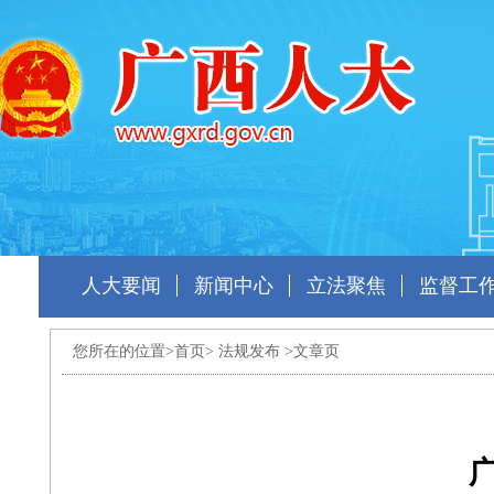
人大要闻
新闻中心
立法聚焦
监督工
您所在的位置>
首页
>
法规发布
>文章页