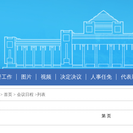
督工作
图片
视频
决定决议
人事任免
代表
 >
首页
>
会议日程
>列表
第 页