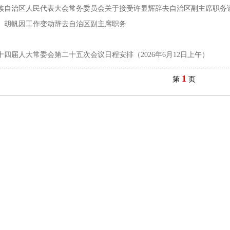
族自治区人民代表大会常务委员会关于接受许显辉辞去自治区副主席职务
、胡帆因工作变动辞去自治区副主席职务
十四届人大常委会第二十五次会议日程安排（2026年6月12日上午）
1
第
页