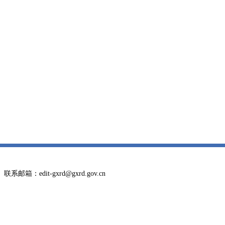
邮箱：edit-gxrd@gxrd.gov.cn