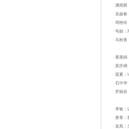
·
潘雨茜
·
吴啟春
·
邓艳玲
·
韦勋：
·
马秋香
·
黄惠娟
·
莫庆俐
·
梁夏：
·
石中华
·
罗丽岩
·
李敏：
·
黄青：
·
袁凤：