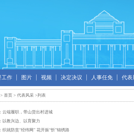
督工作
图片
视频
决定决议
人事任免
代表
 >
首页
>
代表风采
>列表
：云端履职，带山货出村进城
：以教兴边、以育聚力
：织就防贫“经纬网” 花开振“忻”锦绣路