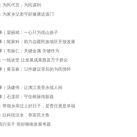
：为民代言，为民谋利
：为家乡父老守好健康这道门
事｜梁丽斌：一心只为瑶山孩子
事｜陈家科：助力边疆民族地区开放发展
事｜韦振仁：关键金属 关键作为
：一线攻坚 让发展成果惠及万千群众
事｜黄花春：52件建议背后的为民情怀
事｜汤建伟：让漓江美景永续人间
事｜石濡菲：守住根脉闯新路
：带领乡亲过上好日子，是责任更是幸福
：以科技活水，养富民大鱼
笃行实干 答好柳南发展考题