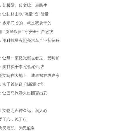
：架桥梁、传文脉、惠民生
：让桂林山水“流量”变“留量”
：乡亲们盼的，就是我要干的
用 “质量铁律” 守安全生产底线
：用科技星火照亮汽车产业新征程
：让每一束微光都被看见、受呵护
：实打实干事 心贴心助农
论文写在大地上 成果留在农户家
：实干践使命 创新添动能
：让巴马旅游火出圈更出彩
让文物之声传久远、润人心
爱于心，践于行
为民履职 为民服务