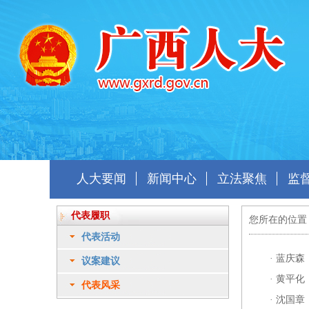
人大要闻
新闻中心
立法聚焦
监
代表履职
您所在的位置
代表活动
·
蓝庆森
议案建议
·
黄平化
代表风采
·
沈国章