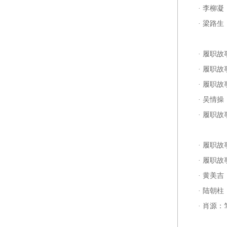
·
李柳凝
·
梁路生
·
履职故
·
履职故
·
履职故
·
吴情操
·
履职故
·
履职故
·
履职故
·
黄美吉
·
陆朝柱
·
肖源：