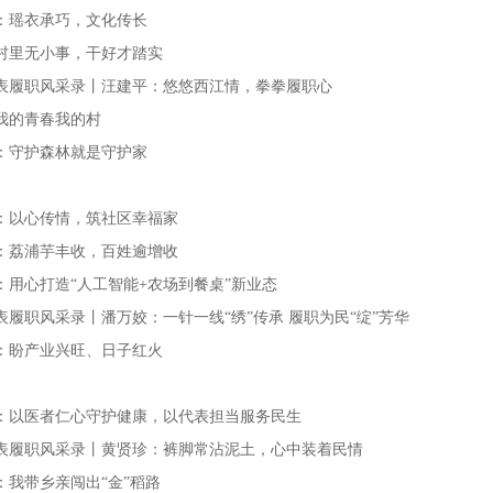
：瑶衣承巧，文化传长
村里无小事，干好才踏实
表履职风采录丨汪建平：悠悠西江情，拳拳履职心
我的青春我的村
：守护森林就是守护家
：以心传情，筑社区幸福家
：荔浦芋丰收，百姓逾增收
：用心打造“人工智能+农场到餐桌”新业态
表履职风采录丨潘万姣：一针一线“绣”传承 履职为民“绽”芳华
：盼产业兴旺、日子红火
：以医者仁心守护健康，以代表担当服务民生
表履职风采录丨黄贤珍：裤脚常沾泥土，心中装着民情
：我带乡亲闯出“金”稻路