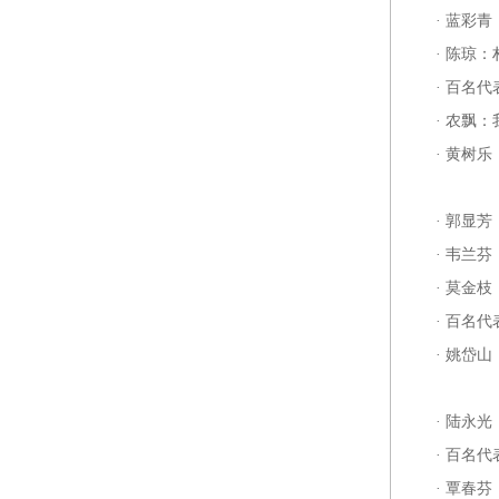
·
蓝彩青
·
陈琼：
·
百名代
·
农飘：
·
黄树乐
·
郭显芳
·
韦兰芬
·
莫金枝
·
百名代
·
姚岱山
·
陆永光
·
百名代
·
覃春芬