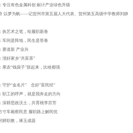
：专注有色金属科创 献计产业绿色升级
舟 以梦为帆——记贺州市第五届人大代表、贺州第五高级中学教师刘静
：执艺术之笔，绘履职新卷
：车间是阵地，民生是答卷
：赛道新 产业兴
：沏好家乡“共富茶”
：果农“钱袋子”鼓起来，比啥都强
：守护“金名片” 念好“富民经”
：职工的呼声，就是我奔走的方向
：深耕思政沃土，共育桃李芬芳
方寸车厢察民意 履职路上解民忧
躬耕职教，琢玉成器