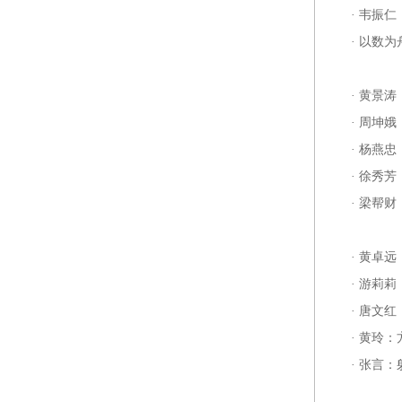
·
韦振仁
·
以数为
·
黄景涛
·
周坤娥
·
杨燕忠
·
徐秀芳
·
梁帮财
·
黄卓远
·
游莉莉
·
唐文红
·
黄玲：
·
张言：