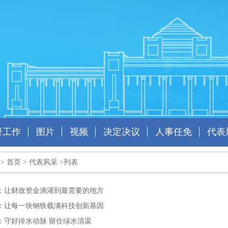
督工作
图片
视频
决定决议
人事任免
代表
 >
首页
>
代表风采
>列表
：让财政资金滴灌到最需要的地方
：让每一块钢铁载满科技创新基因
：守好排水动脉 留住绿水清渠