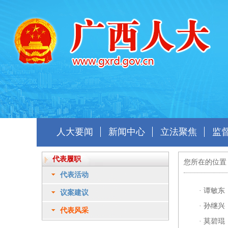
人大要闻
新闻中心
立法聚焦
监
代表履职
您所在的位置
代表活动
·
谭敏东
议案建议
·
孙继兴
代表风采
·
莫碧琨