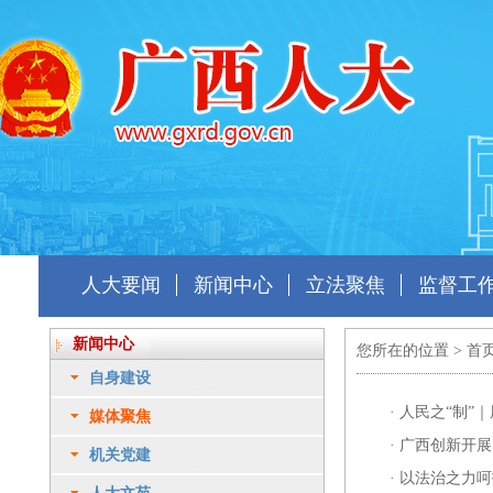
人大要闻
新闻中心
立法聚焦
监督工
新闻中心
您所在的位置 >
首
自身建设
·
人民之“制”
媒体聚焦
·
广西创新开展
机关党建
·
以法治之力呵