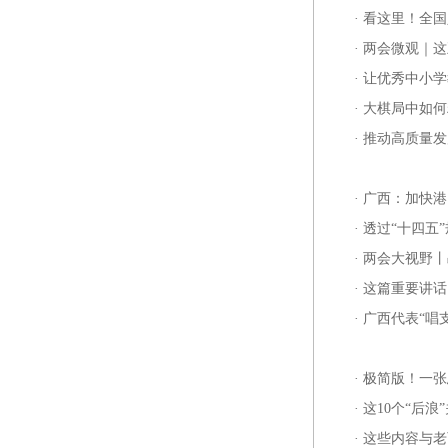
·
看这里！全国
·
两会微观｜这
·
让优秀中小学
·
大棋局中如何
·
推动高质量发
·
广西：加快港
·
透过“十四五
·
两会大视野丨
·
这篇重要讲话
·
广西代表“唱
·
极简版！一张
·
这10个“后
·
这些内容与老