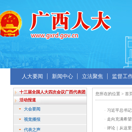
人大要闻
新闻中心
立法聚焦
监督工
十三届全国人大四次会议广西代表团
您所在的位置 >
首
活动报道
大会要闻
·
习近平总书记
·
走向充满希望
视觉播报
·
评论｜从这里
代表之声