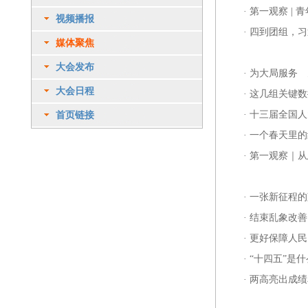
·
第一观察 |
视频播报
·
四到团组，习
媒体聚焦
大会发布
·
为大局服务 
大会日程
·
这几组关键数
·
十三届全国人
首页链接
·
一个春天里的
·
第一观察｜从
·
一张新征程的
·
结束乱象改善
·
更好保障人民
·
“十四五”是什
·
两高亮出成绩