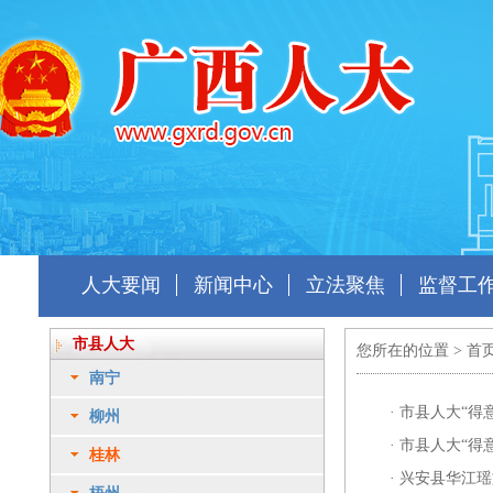
人大要闻
新闻中心
立法聚焦
监督工
市县人大
您所在的位置 >
首
南宁
·
市县人大“得
柳州
·
市县人大“得
桂林
·
兴安县华江瑶