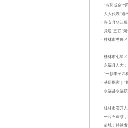
·
“点药成金”
·
人大代表“邀
·
兴安县华江瑶
·
党建“五联”
·
桂林市秀峰区
·
桂林市七星区
·
永福县人大：
·
“一颗李子四
·
基层探索｜“藕
·
永福县永福镇
·
桂林市召开人
·
一片石崖茶，
·
恭城：持续发