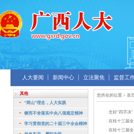
人大要闻
新闻中心
立法聚焦
监督工
其他
您所在的位置 >
首
“两山”理念，人大实践
·
念好“四字决
锲而不舍落实中央八项规定精神
·
在桂十三届全
学习贯彻党的二十届三中全会精神
·
在桂十三届全