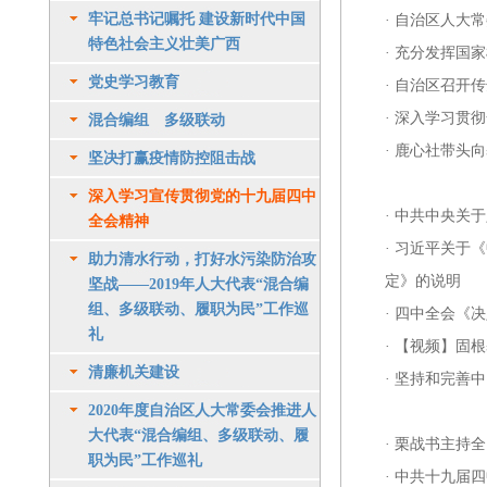
牢记总书记嘱托 建设新时代中国
·
自治区人大常
特色社会主义壮美广西
·
充分发挥国家
党史学习教育
·
自治区召开传
·
深入学习贯彻
混合编组 多级联动
·
鹿心社带头向
坚决打赢疫情防控阻击战
深入学习宣传贯彻党的十九届四中
·
中共中央关于
全会精神
·
习近平关于《
助力清水行动，打好水污染防治攻
定》的说明
坚战——2019年人大代表“混合编
组、多级联动、履职为民”工作巡
·
四中全会《决
礼
·
【视频】固根
清廉机关建设
·
坚持和完善中
2020年度自治区人大常委会推进人
大代表“混合编组、多级联动、履
·
栗战书主持全
职为民”工作巡礼
·
中共十九届四