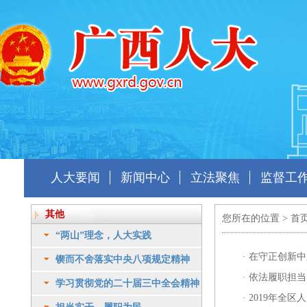
人大要闻
新闻中心
立法聚焦
监督工
其他
您所在的位置 >
首
“两山”理念，人大实践
·
在守正创新中
锲而不舍落实中央八项规定精神
·
依法履职担当
学习贯彻党的二十届三中全会精神
·
2019年全