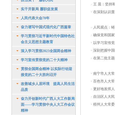
担当实干 履职为民
·
王 晨：坚持
实干开新局 履职促发展
·
在深刻认识显
人民代表大会70年
奋力谱写中国式现代化广西篇章
·
人民观点：铸
·
确保党和国家
学习贯彻习近平新时代中国特色社
会主义思想主题教育
·
以学习宣传党
·
深刻把握中国
深入学习贯彻2023全国两会精神
·
在第二批主题
学习宣传贯彻党的二十大精神
贯彻全国两会精神 以实际行动迎
·
南宁市人大常
接党的二十大胜利召开
·
百色市人大常
改善城乡人居环境 提高人民生活
·
更好地发挥人
品质
·
自治区人大民
奋力开创新时代广西人大工作新局
·
梧州人大常委
面——学习贯彻中央人大工作会议
精神