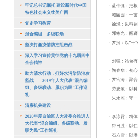
牢记总书记嘱托 建设新时代中国
·
蓝伟健：把根
特色社会主义壮美广西
·
赖园园：一亩
党史学习教育
·
徐斌：以科创
·
邓彬光：醒狮
混合编组 多级联动
·
罗挺：以“干”
坚决打赢疫情防控阻击战
深入学习宣传贯彻党的十九届四中
·
刘强：站台有
全会精神
·
陶春华：初心
助力清水行动，打好水污染防治攻
·
罗宏涛：聚合
坚战——2019年人大代表“混合编
组、多级联动、履职为民”工作巡
·
劳忠敏：以科
礼
·
朱永照：守一
清廉机关建设
2020年度自治区人大常委会推进人
·
李泳霄：粉体
大代表“混合编组、多级联动、履
·
钟日胜：以仁
职为民”工作巡礼
·
石方雪：以港