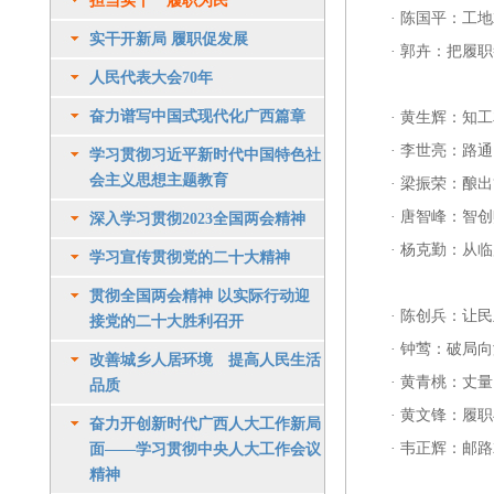
担当实干 履职为民
·
陈国平：工地
实干开新局 履职促发展
·
郭卉：把履职
人民代表大会70年
奋力谱写中国式现代化广西篇章
·
黄生辉：知工
·
李世亮：路通
学习贯彻习近平新时代中国特色社
会主义思想主题教育
·
梁振荣：酿出
·
唐智峰：智创
深入学习贯彻2023全国两会精神
·
杨克勤：从临
学习宣传贯彻党的二十大精神
贯彻全国两会精神 以实际行动迎
·
陈创兵：让民
接党的二十大胜利召开
·
钟莺：破局向
改善城乡人居环境 提高人民生活
·
黄青桃：丈量
品质
·
黄文锋：履职
奋力开创新时代广西人大工作新局
·
韦正辉：邮路
面——学习贯彻中央人大工作会议
精神