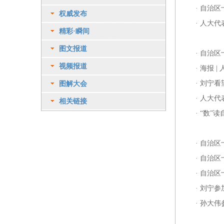
·
自治区
权威发布
·
人大代
精彩·瞬间
图文报道
·
自治区
视频报道
·
海报 |
·
刘宁看
图解大会
·
人大代
相关链接
·
“数”
·
自治区
·
自治区
·
自治区
·
刘宁参
·
孙大伟