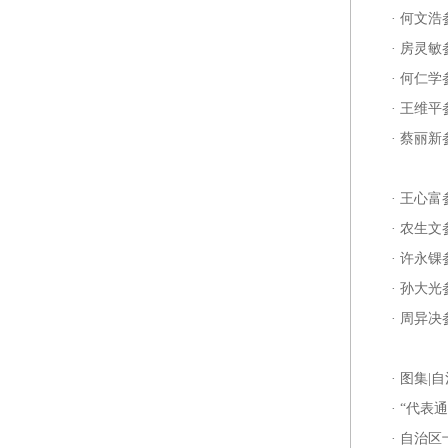
·
何文浩
·
房灵敏
·
何仁学
·
王维平
·
蔡丽新
·
王心富
·
农生文
·
许永锞
·
孙大光
·
周异决
·
图集|
·
“代表
·
自治区